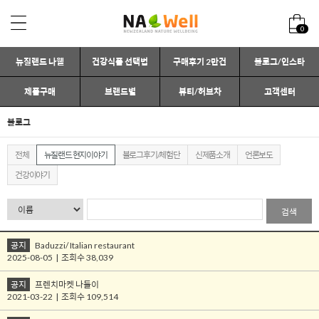
0
뉴질랜드 나웰
건강식품 선택법
구매후기 2만건
블로그/인스타
제품구매
브랜드별
뷰티/허브차
고객센터
블로그
전체
뉴질랜드 현지이야기
블로그후기/체험단
신제품소개
언론보도
건강이야기
검색
공지
Baduzzi/ Italian restaurant
2025-08-05 | 조회수 38,039
공지
프렌치마켓 나들이
2021-03-22 | 조회수 109,514