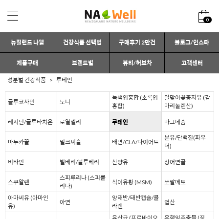
0
뉴질랜드 나웰
건강식품 선택법
구매후기 2만건
블로그/인스타
제품구매
브랜드별
뷰티/허브차
고객센터
성분별 건강식품
루테인
녹색입홍합 (초록입
달맞이꽃종자유 (감
글루코사민
노니
홍합)
마리놀렌산)
레시틴/글루타치온
로열젤리
루테인
마그네슘
분유/단백질(파우
마누카꿀
밀크씨슬
배변/CLA/다이어트
더)
비타민
빌베리/블루베리
산양유
상어연골
스피루리나 (스피룰
스쿠알렌
식이유황 (MSM)
쏘팔메토
리나)
아마씨유 (아마인
양태반/태반캡슐/콜
아연
엽산
유)
라겐
유산균 (프로바이오
은행잎추출물 (징