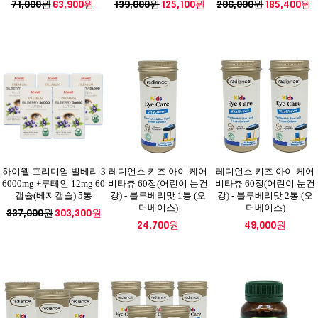
71,000원
63,900원
139,000원
125,100원
206,000원
185,400원
하이웰 프리미엄 빌베리 3
레디언스 키즈 아이 케어
레디언스 키즈 아이 케어
6000mg +루테인 12mg 60
비타츄 60정(어린이 눈건
비타츄 60정(어린이 눈건
캡슐(베지캡슐) 5통
강) - 블루베리맛 1통 (오
강) - 블루베리맛 2통 (오
더베이스)
더베이스)
337,000원
303,300원
24,700원
49,000원