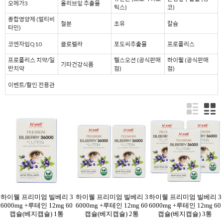
오메가3
올리브잎 추출물
틱스)
코)
종합영양제 (멀티비
철분
초유
칼슘
타민)
코엔자임Q10
클로렐라
포도씨추출물
프로폴리스
프로폴리스 치약/일
헬스오션 (공식판매
하이웰 (공식판매
기타건강식품
반치약
점)
점)
이벤트/할인 전용관
하이웰 프리미엄 빌베리 3
하이웰 프리미엄 빌베리 3
하이웰 프리미엄 빌베리 3
6000mg +루테인 12mg 60
6000mg +루테인 12mg 60
6000mg +루테인 12mg 60
캡슐(베지캡슐) 1통
캡슐(베지캡슐) 2통
캡슐(베지캡슐) 3통