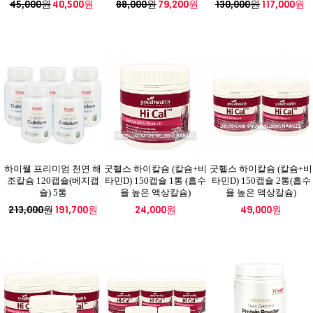
45,000원
40,500원
88,000원
79,200원
130,000원
117,000원
하이웰 프리미엄 천연 해
굿헬스 하이칼슘 (칼슘+비
굿헬스 하이칼슘 (칼슘+비
조칼슘 120캡슐(베지캡
타민D) 150캡슐 1통 (흡수
타민D) 150캡슐 2통(흡수
슐) 5통
율 높은 액상칼슘)
율 높은 액상칼슘)
213,000원
191,700원
24,000원
49,000원