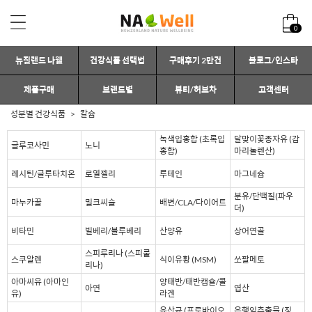
0
뉴질랜드 나웰
건강식품 선택법
구매후기 2만건
블로그/인스타
제품구매
브랜드별
뷰티/허브차
고객센터
성분별 건강식품
칼슘
녹색입홍합 (초록입
달맞이꽃종자유 (감
글루코사민
노니
홍합)
마리놀렌산)
레시틴/글루타치온
로열젤리
루테인
마그네슘
분유/단백질(파우
마누카꿀
밀크씨슬
배변/CLA/다이어트
더)
비타민
빌베리/블루베리
산양유
상어연골
스피루리나 (스피룰
스쿠알렌
식이유황 (MSM)
쏘팔메토
리나)
아마씨유 (아마인
양태반/태반캡슐/콜
아연
엽산
유)
라겐
유산균 (프로바이오
은행잎추출물 (징