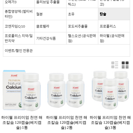
오메가3
올리브잎 추출물
틱스)
코)
종합영양제 (멀티비
철분
초유
칼슘
타민)
코엔자임Q10
클로렐라
포도씨추출물
프로폴리스
프로폴리스 치약/일
헬스오션 (공식판매
하이웰 (공식판매
기타건강식품
반치약
점)
점)
이벤트/할인 전용관
하이웰 프리미엄 천연 해
하이웰 프리미엄 천연 해
하이웰 프리미엄 천연 해
조칼슘 120캡슐(베지캡
조칼슘 120캡슐(베지캡
조칼슘 120캡슐(베지캡
슐) 1통
슐) 2통
슐) 3통