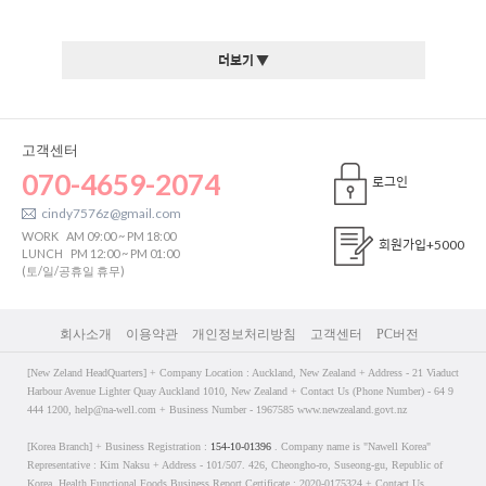
더보기 ▼
고객센터
070-4659-2074
로그인
cindy7576z@gmail.com
WORK
AM 09:00 ~ PM 18:00
회원가입
+5000
LUNCH
PM 12:00 ~ PM 01:00
(토/일/공휴일 휴무)
회사소개
이용약관
개인정보처리방침
고객센터
PC버전
[New Zeland HeadQuarters] + Company Location : Auckland, New Zealand + Address - 21 Viaduct
Harbour Avenue Lighter Quay Auckland 1010, New Zealand + Contact Us (Phone Number) - 64 9
444 1200, help@na-well.com + Business Number - 1967585 www.newzealand.govt.nz
[Korea Branch] + Business Registration :
154-10-01396
. Company name is "Nawell Korea"
Representative : Kim Naksu + Address - 101/507. 426, Cheongho-ro, Suseong-gu, Republic of
Korea, Health Functional Foods Business Report Certificate : 2020-0175324 + Contact Us