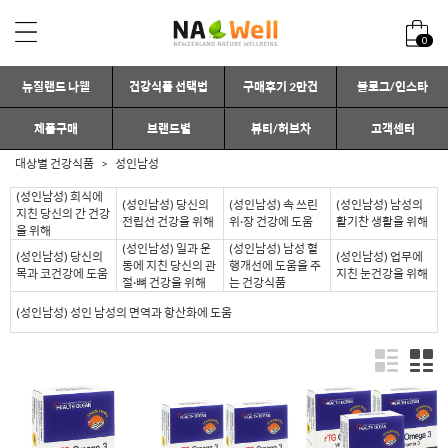
0
뉴질랜드 나웰
건강식품 선택법
구매후기 2만건
블로그/인스타
제품구매
브랜드별
뷰티/허브차
고객센터
대상별 건강식품
성인남성
(성인남성) 회식에
(성인남성) 당신의
(성인남성) 속 쓰린
(성인남성) 남성의
지친 당신의 간 건강
전립선 건강을 위해
위·장 건강에 도움
활기찬 생활을 위해
을 위해
(성인남성) 일과 운
(성인남성) 남성 혈
(성인남성) 당신의
(성인남성) 업무에
동에 지친 당신의 관
행개선에 도움을 주
목과 코건강에 도움
지친 눈건강을 위해
절·뼈 건강을 위해
는 건강식품
(성인남성) 성인 남성의 면역과 항산화에 도움