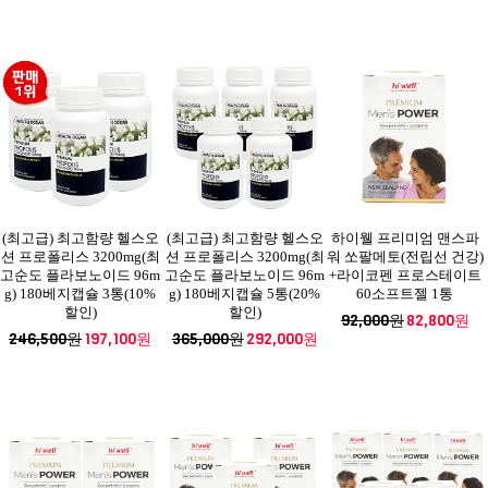
(최고급) 최고함량 헬스오
(최고급) 최고함량 헬스오
하이웰 프리미엄 맨스파
션 프로폴리스 3200mg(최
션 프로폴리스 3200mg(최
워 쏘팔메토(전립선 건강)
고순도 플라보노이드 96m
고순도 플라보노이드 96m
+라이코펜 프로스테이트
g) 180베지캡슐 3통(10%
g) 180베지캡슐 5통(20%
60소프트젤 1통
할인)
할인)
92,000원
82,800원
246,500원
197,100원
365,000원
292,000원