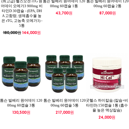
(최고급) 헬스오션 rTG 원
톰슨 빌베리 원어데이 120
톰슨 빌베리 원어데이 120
어데이 오메가3 900mg 비
00mg 60캡슐 1통
00mg 60캡슐 2통
타민D 30캡슐 - (EPA, DH
43,700원
87,000원
A 고함량, 생체흡수율 높
은 rTG, 고농축 오메가3) -
5통
180,000원
144,000원
톰슨 빌베리 원어데이 120
톰슨 빌베리 원어데이 120
굿헬스 하이칼슘 (칼슘+비
00mg 60캡슐 3통
00mg 60캡슐 5통
타민D) 150캡슐 1통 (흡수
율 높은 액상칼슘)
130,500원
217,000원
24,000원