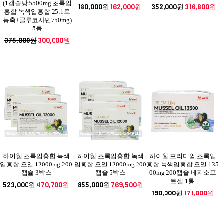
(1캡슐당 5500mg 초록입
180,000원
162,000원
352,000원
316,800원
홍합 녹색입홍합 25:1로
농축+글루코사민750mg)
5통
375,000원
300,000원
하이웰 초록입홍합 녹색
하이웰 초록입홍합 녹색
하이웰 프리미엄 초록입
입홍합 오일 12000mg 200
입홍합 오일 12000mg 200
홍합 녹색입홍합 오일 135
캡슐 3박스
캡슐 5박스
00mg 200캡슐 베지소프
트젤 1통
523,000원
470,700원
855,000원
769,500원
190,000원
171,000원