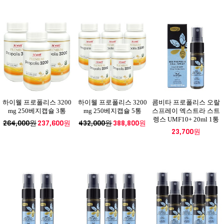
하이웰 프로폴리스 3200
하이웰 프로폴리스 3200
콤비타 프로폴리스 오랄
mg 250베지캡슐 3통
mg 250베지캡슐 5통
스프레이 엑스트라 스트
렝스 UMF10+ 20ml 1통
264,000원
237,600원
432,000원
388,800원
23,700원