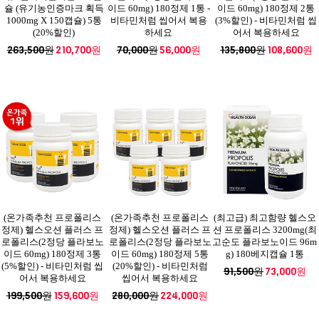
슐 (유기농인증마크 획득
이드 60mg) 180정제 1통 -
이드 60mg) 180정제 2통
1000mg X 150캡슐) 5통
비타민처럼 씹어서 복용
(3%할인) - 비타민처럼 씹
(20%할인)
하세요
어서 복용하세요
263,500원
210,700원
70,000원
56,000원
135,800원
108,600원
(온가족추천 프로폴리스
(온가족추천 프로폴리스
(최고급) 최고함량 헬스오
정제) 헬스오션 플러스 프
정제) 헬스오션 플러스 프
션 프로폴리스 3200mg(최
로폴리스(2정당 플라보노
로폴리스(2정당 플라보노
고순도 플라보노이드 96m
이드 60mg) 180정제 3통
이드 60mg) 180정제 5통
g) 180베지캡슐 1통
(5%할인) - 비타민처럼 씹
(20%할인) - 비타민처럼
91,500원
73,000원
어서 복용하세요
씹어서 복용하세요
199,500원
159,600원
280,000원
224,000원