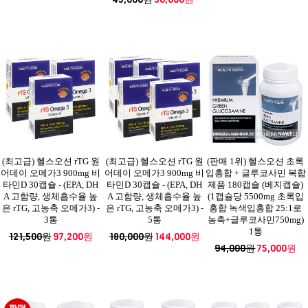
(최고급) 헬스오션 rTG 원
(최고급) 헬스오션 rTG 원
(판매 1위) 헬스오션 초록
어데이 오메가3 900mg 비
어데이 오메가3 900mg 비
입홍합 + 글루코사민 복합
타민D 30캡슐 - (EPA, DH
타민D 30캡슐 - (EPA, DH
제품 180캡슐 (베지캡슐)
A 고함량, 생체흡수율 높
A 고함량, 생체흡수율 높
(1캡슐당 5500mg 초록입
은 rTG, 고농축 오메가3) -
은 rTG, 고농축 오메가3) -
홍합 녹색입홍합 25:1로
3통
5통
농축+글루코사민750mg)
1통
121,500원
97,200원
180,000원
144,000원
94,000원
75,000원