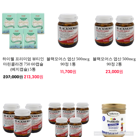
하이웰 프리미엄 뷰티인
블랙모어스 엽산 500mcg
블랙모어스 엽산 500mcg
마린콜라겐 750 60캡슐
90정 1통
90정 2통
(베지캡슐) 5통
11,700원
23,000원
237,000원
213,300원