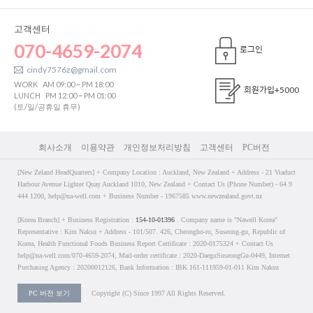
고객센터
070-4659-2074
로그인
cindy7576z@gmail.com
WORK
AM 09:00 ~ PM 18:00
회원가입
+5000
LUNCH
PM 12:00 ~ PM 01:00
(토/일/공휴일 휴무)
회사소개
이용약관
개인정보처리방침
고객센터
PC버전
[New Zeland HeadQuarters] + Company Location : Auckland, New Zealand + Address - 21 Viaduct
Harbour Avenue Lighter Quay Auckland 1010, New Zealand + Contact Us (Phone Number) - 64 9
444 1200, help@na-well.com + Business Number - 1967585 www.newzealand.govt.nz
[Korea Branch] + Business Registration :
154-10-01396
. Company name is "Nawell Korea"
Representative : Kim Naksu + Address - 101/507. 426, Cheongho-ro, Suseong-gu, Republic of
Korea, Health Functional Foods Business Report Certificate : 2020-0175324 + Contact Us
help@na-well.com/070-4659-2074, Mail-order certificate : 2020-DaeguSuseongGu-0449, Internet
Purchasing Agency : 20200012126, Bank Information : IBK 161-111959-01-011 Kim Naksu
PC 버전 보기
Copyright (C) Since 1997 All Rights Reserved.