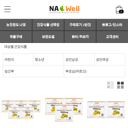
0
뉴질랜드 나웰
건강식품 선택법
구매후기 2만건
블로그/인스타
제품구매
브랜드별
뷰티/허브차
고객센터
대상별 건강식품
어린이
청소년
성인남성
성인여성
임산부
부모님(어르신)