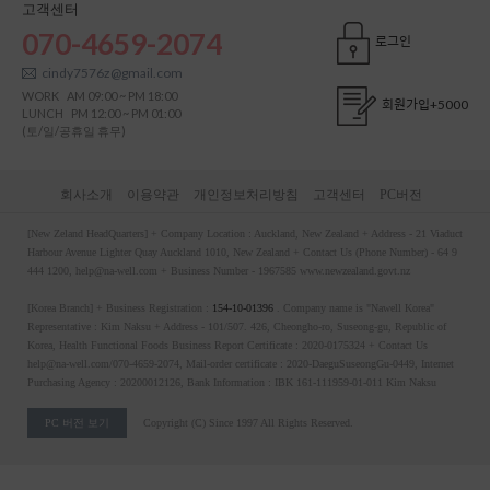
고객센터
070-4659-2074
로그인
cindy7576z@gmail.com
WORK
AM 09:00 ~ PM 18:00
회원가입
+5000
LUNCH
PM 12:00 ~ PM 01:00
(토/일/공휴일 휴무)
회사소개
이용약관
개인정보처리방침
고객센터
PC버전
[New Zeland HeadQuarters] + Company Location : Auckland, New Zealand + Address - 21 Viaduct
Harbour Avenue Lighter Quay Auckland 1010, New Zealand + Contact Us (Phone Number) - 64 9
444 1200, help@na-well.com + Business Number - 1967585 www.newzealand.govt.nz
[Korea Branch] + Business Registration :
154-10-01396
. Company name is "Nawell Korea"
Representative : Kim Naksu + Address - 101/507. 426, Cheongho-ro, Suseong-gu, Republic of
Korea, Health Functional Foods Business Report Certificate : 2020-0175324 + Contact Us
help@na-well.com/070-4659-2074, Mail-order certificate : 2020-DaeguSuseongGu-0449, Internet
Purchasing Agency : 20200012126, Bank Information : IBK 161-111959-01-011 Kim Naksu
PC 버전 보기
Copyright (C) Since 1997 All Rights Reserved.