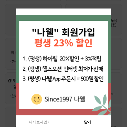
다시 보지 않기
닫기