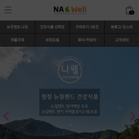
0
뉴질랜드 나웰
건강식품 선택법
구매후기 2만건
블로그/인스타
제품구매
브랜드별
뷰티/허브차
고객센터

