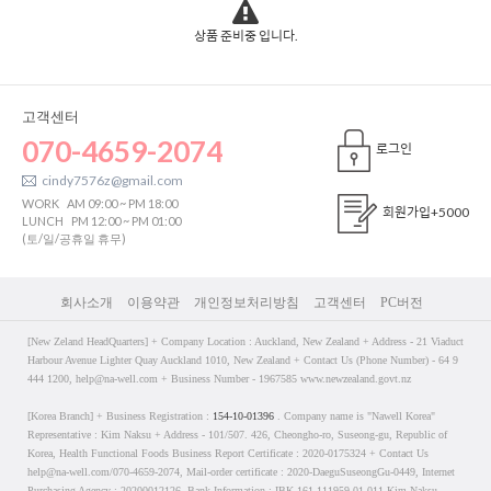
상품 준비중 입니다.
고객센터
070-4659-2074
로그인
cindy7576z@gmail.com
WORK
AM 09:00 ~ PM 18:00
회원가입
+5000
LUNCH
PM 12:00 ~ PM 01:00
(토/일/공휴일 휴무)
회사소개
이용약관
개인정보처리방침
고객센터
PC버전
[New Zeland HeadQuarters] + Company Location : Auckland, New Zealand + Address - 21 Viaduct
Harbour Avenue Lighter Quay Auckland 1010, New Zealand + Contact Us (Phone Number) - 64 9
444 1200, help@na-well.com + Business Number - 1967585 www.newzealand.govt.nz
[Korea Branch] + Business Registration :
154-10-01396
. Company name is "Nawell Korea"
Representative : Kim Naksu + Address - 101/507. 426, Cheongho-ro, Suseong-gu, Republic of
Korea, Health Functional Foods Business Report Certificate : 2020-0175324 + Contact Us
help@na-well.com/070-4659-2074, Mail-order certificate : 2020-DaeguSuseongGu-0449, Internet
Purchasing Agency : 20200012126, Bank Information : IBK 161-111959-01-011 Kim Naksu