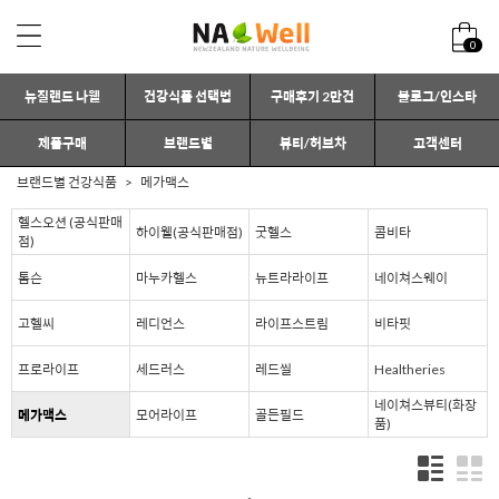
0
뉴질랜드 나웰
건강식품 선택법
구매후기 2만건
블로그/인스타
제품구매
브랜드별
뷰티/허브차
고객센터
브랜드별 건강식품
메가맥스
헬스오션 (공식판매
하이웰(공식판매점)
굿헬스
콤비타
점)
톰슨
마누카헬스
뉴트라라이프
네이쳐스웨이
고헬씨
레디언스
라이프스트림
비타핏
프로라이프
세드러스
레드씰
Healtheries
네이쳐스뷰티(화장
메가맥스
모어라이프
골든필드
품)