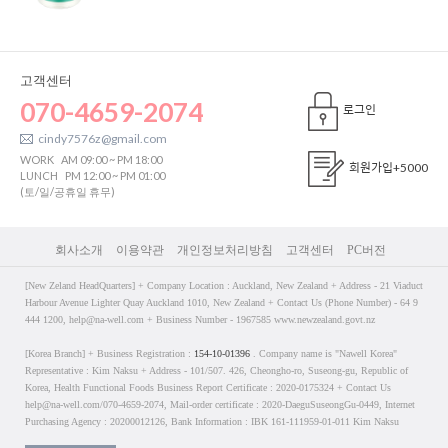
고객센터
070-4659-2074
로그인
cindy7576z@gmail.com
WORK
AM 09:00 ~ PM 18:00
회원가입
+5000
LUNCH
PM 12:00 ~ PM 01:00
(토/일/공휴일 휴무)
회사소개
이용약관
개인정보처리방침
고객센터
PC버전
[New Zeland HeadQuarters] + Company Location : Auckland, New Zealand + Address - 21 Viaduct
Harbour Avenue Lighter Quay Auckland 1010, New Zealand + Contact Us (Phone Number) - 64 9
444 1200, help@na-well.com + Business Number - 1967585 www.newzealand.govt.nz
[Korea Branch] + Business Registration :
154-10-01396
. Company name is "Nawell Korea"
Representative : Kim Naksu + Address - 101/507. 426, Cheongho-ro, Suseong-gu, Republic of
Korea, Health Functional Foods Business Report Certificate : 2020-0175324 + Contact Us
help@na-well.com/070-4659-2074, Mail-order certificate : 2020-DaeguSuseongGu-0449, Internet
Purchasing Agency : 20200012126, Bank Information : IBK 161-111959-01-011 Kim Naksu