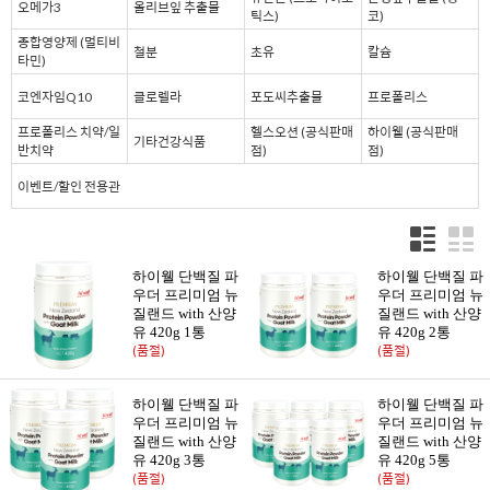
오메가3
올리브잎 추출물
틱스)
코)
종합영양제 (멀티비
철분
초유
칼슘
타민)
코엔자임Q10
클로렐라
포도씨추출물
프로폴리스
프로폴리스 치약/일
헬스오션 (공식판매
하이웰 (공식판매
기타건강식품
반치약
점)
점)
이벤트/할인 전용관
하이웰 단백질 파
하이웰 단백질 파
우더 프리미엄 뉴
우더 프리미엄 뉴
질랜드 with 산양
질랜드 with 산양
유 420g 1통
유 420g 2통
(품절)
(품절)
하이웰 단백질 파
하이웰 단백질 파
우더 프리미엄 뉴
우더 프리미엄 뉴
질랜드 with 산양
질랜드 with 산양
유 420g 3통
유 420g 5통
(품절)
(품절)