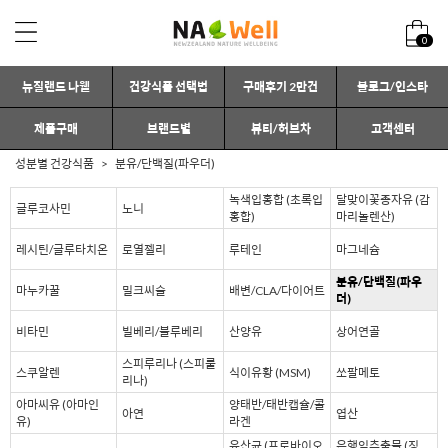
0
뉴질랜드 나웰
건강식품 선택법
구매후기 2만건
블로그/인스타
제품구매
브랜드별
뷰티/허브차
고객센터
성분별 건강식품
분유/단백질(파우더)
녹색입홍합 (초록입
달맞이꽃종자유 (감
글루코사민
노니
홍합)
마리놀렌산)
레시틴/글루타치온
로열젤리
루테인
마그네슘
분유/단백질(파우
마누카꿀
밀크씨슬
배변/CLA/다이어트
더)
비타민
빌베리/블루베리
산양유
상어연골
스피루리나 (스피룰
스쿠알렌
식이유황 (MSM)
쏘팔메토
리나)
아마씨유 (아마인
양태반/태반캡슐/콜
아연
엽산
유)
라겐
유산균 (프로바이오
은행잎추출물 (징