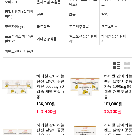
오메가3
올리브잎 추출물
틱스)
코)
종합영양제 (멀티비
철분
초유
칼슘
타민)
코엔자임Q10
클로렐라
포도씨추출물
프로폴리스
프로폴리스 치약/일
헬스오션 (공식판매
하이웰 (공식판매
기타건강식품
반치약
점)
점)
이벤트/할인 전용관
하이웰 감마리놀
하이웰 감마리놀
렌산 달맞이꽃종
렌산 달맞이꽃종
자유 1000mg 90
자유 1000mg 90
캡슐 개별포장 5
캡슐 개별포장 3
통
통
166,000원
101,000원
149,400원
90,900원
하이웰 감마리놀
하이웰 감마리놀
렌산 달맞이꽃종
렌산 달맞이꽃종