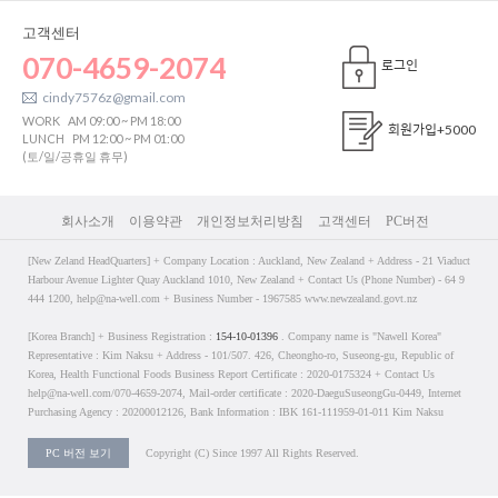
고객센터
070-4659-2074
로그인
cindy7576z@gmail.com
WORK
AM 09:00 ~ PM 18:00
회원가입
+5000
LUNCH
PM 12:00 ~ PM 01:00
(토/일/공휴일 휴무)
회사소개
이용약관
개인정보처리방침
고객센터
PC버전
[New Zeland HeadQuarters] + Company Location : Auckland, New Zealand + Address - 21 Viaduct
Harbour Avenue Lighter Quay Auckland 1010, New Zealand + Contact Us (Phone Number) - 64 9
444 1200, help@na-well.com + Business Number - 1967585 www.newzealand.govt.nz
[Korea Branch] + Business Registration :
154-10-01396
. Company name is "Nawell Korea"
Representative : Kim Naksu + Address - 101/507. 426, Cheongho-ro, Suseong-gu, Republic of
Korea, Health Functional Foods Business Report Certificate : 2020-0175324 + Contact Us
help@na-well.com/070-4659-2074, Mail-order certificate : 2020-DaeguSuseongGu-0449, Internet
Purchasing Agency : 20200012126, Bank Information : IBK 161-111959-01-011 Kim Naksu
PC 버전 보기
Copyright (C) Since 1997 All Rights Reserved.