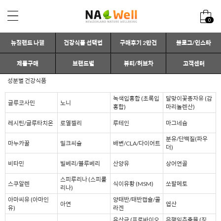
0
뉴질랜드 나웰
건강식품 선택법
구매후기 2만건
블로그/인스타
제품구매
브랜드별
뷰티/허브차
고객센터
성분별 건강식품
녹색입홍합 (초록입
달맞이꽃종자유 (감
글루코사민
노니
홍합)
마리놀렌산)
레시틴/글루타치온
로열젤리
루테인
마그네슘
분유/단백질(파우
마누카꿀
밀크씨슬
배변/CLA/다이어트
더)
비타민
빌베리/블루베리
산양유
상어연골
스피루리나 (스피룰
스쿠알렌
식이유황 (MSM)
쏘팔메토
리나)
아마씨유 (아마인
양태반/태반캡슐/콜
아연
엽산
유)
라겐
유산균 (프로바이오
은행잎추출물 (징