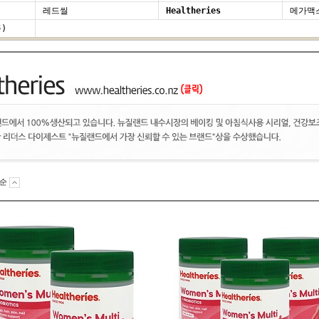
레드씰
Healtheries
메가맥
)
기순