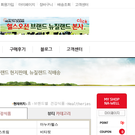
회원가입
마이페이지
장바구니
배송조회
고객센터
홈
브랜드별 건강식품
+
현재위치 :
>
>
Healtheries
0
p
마누카헬스
스트림
비타핏
0