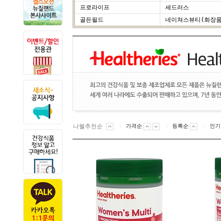
프로라이프
세드러스
골든필드
네이쳐스뷰티(화장품
나웰추천순
가격순
|
등록순
|
인
|