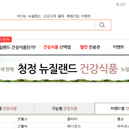
로그인
여기는 뉴질랜드
신규고객 필독
회원가입 이벤트
|
|
굿헬스
콤비타
톰슨
고헬씨
레디언스
라이프