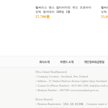
헬써리스 맨스 멀티비타민 위드 프로바이
헬써
오틱 원어데이 100정 1통
오틱 
27,700원
55,
[New Zeland HeadQuarters]
+ Company Location : Auckland, New Zealand
+ Address - 21 Viaduct Harbour Avenue Lighter Quay Auckland
+ Contact Us (Phone Number) - 64 9 444 1200, help@na-well.
+ Business Number - 1967585 www.newzealand.govt.nz
[Korea Branch]
154-10-01396
+ Business Registration :
, Company name is "