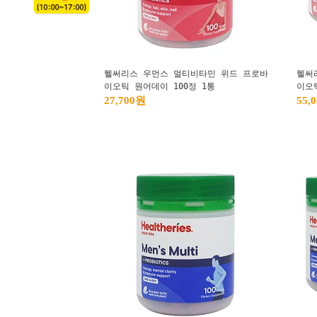
헬써리스 우먼스 멀티비타민 위드 프로바
헬써
이오틱 원어데이 100정 1통
이오
27,700원
55,