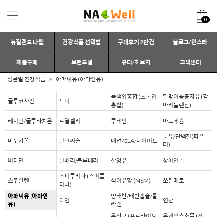
0
뉴질랜드 나웰
건강식품 선택법
구매후기 2만건
블로그/인스타
제품구매
브랜드별
뷰티/허브차
고객센터
성분별 건강식품
아마씨유 (아마인유)
녹색입홍합 (초록입
달맞이꽃종자유 (감
글루코사민
노니
홍합)
마리놀렌산)
레시틴/글루타치온
로열젤리
루테인
마그네슘
분유/단백질(파우
마누카꿀
밀크씨슬
배변/CLA/다이어트
더)
비타민
빌베리/블루베리
산양유
상어연골
스피루리나 (스피룰
스쿠알렌
식이유황 (MSM)
쏘팔메토
리나)
아마씨유 (아마인
양태반/태반캡슐/콜
아연
엽산
유)
라겐
유산균 (프로바이오
은행잎추출물 (징