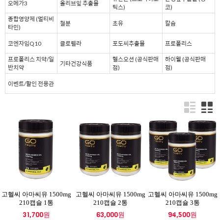
오메가3
올리브잎 추출물
틱스)
코)
종합영양제 (멀티비
철분
초유
칼슘
타민)
코엔자임Q10
클로렐라
포도씨추출물
프로폴리스
프로폴리스 치약/일
헬스오션 (공식판매
하이웰 (공식판매
기타건강식품
반치약
점)
점)
이벤트/할인 전용관
고헬씨 아마씨유 1500mg
고헬씨 아마씨유 1500mg
고헬씨 아마씨유 1500mg
210캡슐 1통
210캡슐 2통
210캡슐 3통
31,700원
63,000원
94,500원