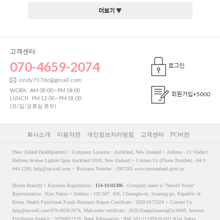
더보기 ▼
고객센터
070-4659-2074
로그인
cindy7576z@gmail.com
WORK
AM 09:00 ~ PM 18:00
회원가입
+5000
LUNCH
PM 12:00 ~ PM 01:00
(토/일/공휴일 휴무)
회사소개
이용약관
개인정보처리방침
고객센터
PC버전
[New Zeland HeadQuarters] + Company Location : Auckland, New Zealand + Address - 21 Viaduct
Harbour Avenue Lighter Quay Auckland 1010, New Zealand + Contact Us (Phone Number) - 64 9
444 1200, help@na-well.com + Business Number - 1967585 www.newzealand.govt.nz
[Korea Branch] + Business Registration :
154-10-01396
. Company name is "Nawell Korea"
Representative : Kim Naksu + Address - 101/507. 426, Cheongho-ro, Suseong-gu, Republic of
Korea, Health Functional Foods Business Report Certificate : 2020-0175324 + Contact Us
help@na-well.com/070-4659-2074, Mail-order certificate : 2020-DaeguSuseongGu-0449, Internet
Purchasing Agency : 20200012126, Bank Information : IBK 161-111959-01-011 Kim Naksu