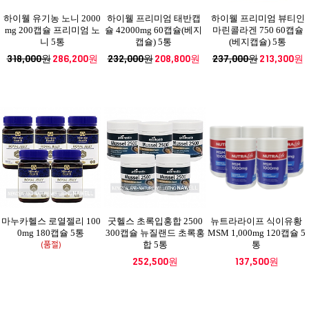
하이웰 유기농 노니 2000
하이웰 프리미엄 태반캡
하이웰 프리미엄 뷰티인
mg 200캡슐 프리미엄 노
슐 42000mg 60캡슐(베지
마린콜라겐 750 60캡슐
니 5통
캡슐) 5통
(베지캡슐) 5통
318,000원
286,200원
232,000원
208,800원
237,000원
213,300원
마누카헬스 로열젤리 100
굿헬스 초록입홍합 2500
뉴트라라이프 식이유황
0mg 180캡슐 5통
300캡슐 뉴질랜드 초록홍
MSM 1,000mg 120캡슐 5
(품절)
합 5통
통
252,500원
137,500원