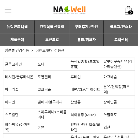
0
뉴질랜드 나웰
건강식품 선택법
구매후기 2만건
블로그/인스타
제품구매
브랜드별
뷰티/허브차
고객센터
성분별 건강식품
이벤트/할인 전용관
녹색입홍합 (초록입
달맞이꽃종자유 (감
글루코사민
노니
홍합)
마리놀렌산)
레시틴/글루타치온
로열젤리
루테인
마그네슘
분유/단백질(파우
마누카꿀
밀크씨슬
배변/CLA/다이어트
더)
비타민
빌베리/블루베리
산양유
상어연골
스피루리나 (스피룰
스쿠알렌
식이유황 (MSM)
쏘팔메토
리나)
아마씨유 (아마인
양태반/태반캡슐/콜
아연
엽산
유)
라겐
유산균 (프로바이오
은행잎추출물 (징