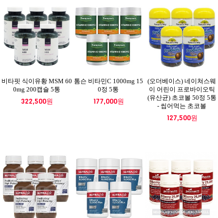
비타핏 식이유황 MSM 60
톰슨 비타민C 1000mg 15
(오더베이스) 네이쳐스웨
0mg 200캡슐 5통
0정 5통
이 어린이 프로바이오틱
(유산균) 초코볼 50정 5통
322,500원
177,000원
- 씹어먹는 초코볼
127,500원