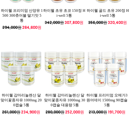
하이웰 프리미엄 산양유 1
하이웰 초유 초코 150정 H
하이웰 골드 초유 200정 H
500 300츄어블 딸기맛 5
i-well 5통
i-well 5통
통
342,000원
307,800원
356,000원
320,400원
294,000원
264,600원
하이웰 감마리놀렌산 달
하이웰 감마리놀렌산 달
하이웰 프리미엄 오메가3
맞이꽃종자유 1000mg 20
맞이꽃종자유 1000mg 30
원어데이 1500mg 90캡슐
0캡슐 5통
0캡슐 대용량 5통
5통
261,000원
234,900원
280,000원
252,000원
213,000원
191,700원