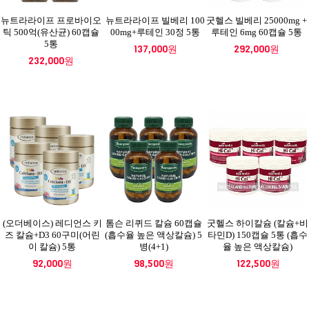
뉴트라라이프 프로바이오
뉴트라라이프 빌베리 100
굿헬스 빌베리 25000mg +
틱 500억(유산균) 60캡슐
00mg+루테인 30정 5통
루테인 6mg 60캡슐 5통
5통
137,000원
292,000원
232,000원
(오더베이스) 레디언스 키
톰슨 리퀴드 칼슘 60캡슐
굿헬스 하이칼슘 (칼슘+비
즈 칼슘+D3 60구미(어린
(흡수율 높은 액상칼슘) 5
타민D) 150캡슐 5통 (흡수
이 칼슘) 5통
병(4+1)
율 높은 액상칼슘)
92,000원
98,500원
122,500원