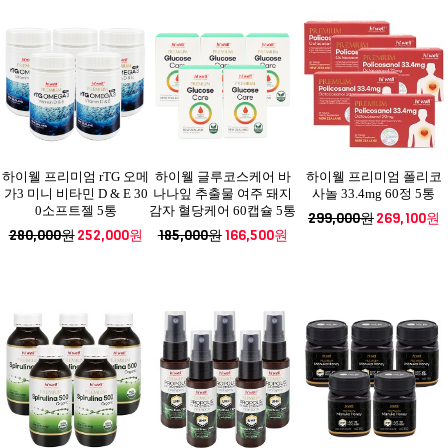
하이웰 프리미엄 rTG 오메
하이웰 글루코스케어 바
하이웰 프리미엄 폴리코
가3 미니 비타민 D & E 30
나나잎 추출물 여주 돼지
사놀 33.4mg 60정 5통
0소프트젤 5통
감자 혈당케어 60캡슐 5통
299,000원
269,100원
280,000원
252,000원
185,000원
166,500원