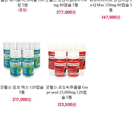
정 5병
mg 90캡슐 5통
o-Q Max 150mg 60캡슐 5
(품절)
통
277,000원
147,000원
굿헬스 징코 맥스 120캡슐
굿헬스 포도씨추출물 Gra
5통
pe seed 25,000mg 120캡
슐 5통
217,000원
123,500원