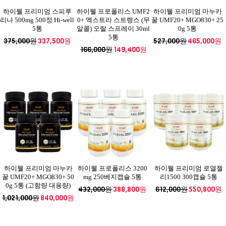
하이웰 프리미엄 스피루
하이웰 프로폴리스 UMF2
하이웰 프리미엄 마누카
리나 500mg 500정 Hi-well
0+ 엑스트라 스트렝스 (무
꿀 UMF20+ MGO830+ 25
5통
알콜) 오랄 스프레이 30ml
0g 5통
5통
375,000원
337,500원
527,000원
465,000원
166,000원
149,400원
하이웰 프리미엄 마누카
하이웰 프로폴리스 3200
하이웰 프리미엄 로열젤
꿀 UMF20+ MGO830+ 50
mg 250베지캡슐 5통
리1500 300캡슐 5통
0g 5통 (고함량 대용량)
432,000원
388,800원
612,000원
550,800원
1,021,000원
840,000원