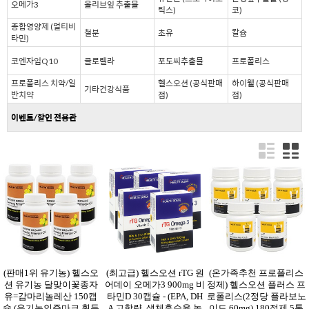
오메가3
올리브잎 추출물
틱스)
코)
종합영양제 (멀티비
철분
초유
칼슘
타민)
코엔자임Q10
클로렐라
포도씨추출물
프로폴리스
프로폴리스 치약/일
헬스오션 (공식판매
하이웰 (공식판매
기타건강식품
반치약
점)
점)
이벤트/할인 전용관
(판매1위 유기농) 헬스오
(최고급) 헬스오션 rTG 원
(온가족추천 프로폴리스
션 유기농 달맞이꽃종자
어데이 오메가3 900mg 비
정제) 헬스오션 플러스 프
유=감마리놀레산 150캡
타민D 30캡슐 - (EPA, DH
로폴리스(2정당 플라보노
슐 (유기농인증마크 획득
A 고함량, 생체흡수율 높
이드 60mg) 180정제 5통