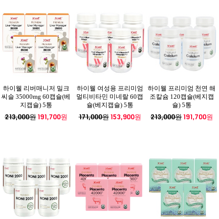
하이웰 리버매니저 밀크
하이웰 여성용 프리미엄
하이웰 프리미엄 천연 해
씨슬 35000mg 60캡슐(베
멀티비타민 미네랄 60캡
조칼슘 120캡슐(베지캡
지캡슐) 5통
슐(베지캡슐) 5통
슐) 5통
213,000원
191,700원
171,000원
153,900원
213,000원
191,700원