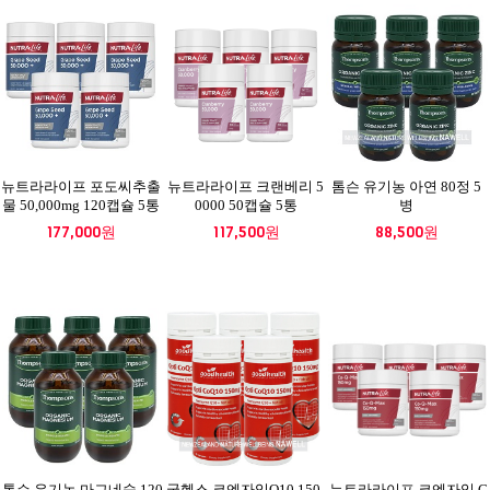
뉴트라라이프 포도씨추출
뉴트라라이프 크랜베리 5
톰슨 유기농 아연 80정 5
물 50,000mg 120캡슐 5통
0000 50캡슐 5통
병
177,000원
117,500원
88,500원
톰슨 유기농 마그네슘 120
굿헬스 코엔자임Q10 150
뉴트라라이프 코엔자임 C