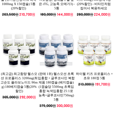
1000mg X 150캡슐) 5통
은 rTG, 고농축 오메가3) -
(20%할인) - 비타민처럼
(20%할인)
5통
씹어서 복용하세요
263,500원
210,700원
180,000원
144,000원
280,000원
224,000원
(최고급) 최고함량 헬스오
(판매 1위) 헬스오션 초록
하이웰 키즈 프로폴리스 +
션 프로폴리스 3200mg(최
입홍합 + 글루코사민 복합
초유 180정 5통
고순도 플라보노이드 96m
제품 180캡슐 (베지캡슐)
213,000원
191,700원
g) 180베지캡슐 5통(20%
(1캡슐당 5500mg 초록입
할인)
홍합 녹색입홍합 25:1로
농축+글루코사민750mg)
365,000원
292,000원
5통
375,000원
300,000원