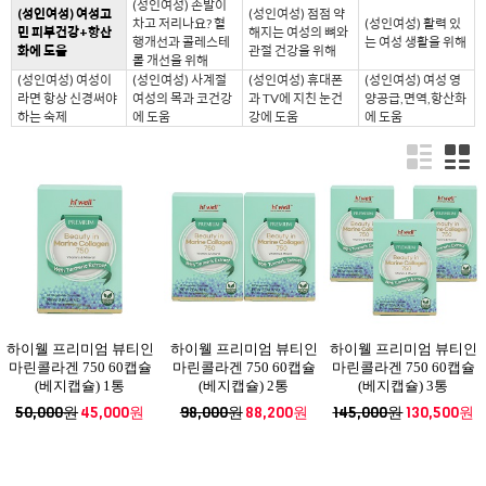
(성인여성) 손발이
(성인여성) 여성고
(성인여성) 점점 약
차고 저리나요? 혈
(성인여성) 활력 있
민 피부건강+항산
해지는 여성의 뼈와
행개선과 콜레스테
는 여성 생활을 위해
화에 도움
관절 건강을 위해
롤 개선을 위해
(성인여성) 여성이
(성인여성) 사계절
(성인여성) 휴대폰
(성인여성) 여성 영
라면 항상 신경써야
여성의 목과 코건강
과 TV에 지친 눈건
양공급,면역,항산화
하는 숙제
에 도움
강에 도움
에 도움
하이웰 프리미엄 뷰티인
하이웰 프리미엄 뷰티인
하이웰 프리미엄 뷰티인
마린콜라겐 750 60캡슐
마린콜라겐 750 60캡슐
마린콜라겐 750 60캡슐
(베지캡슐) 1통
(베지캡슐) 2통
(베지캡슐) 3통
50,000원
45,000원
98,000원
88,200원
145,000원
130,500원