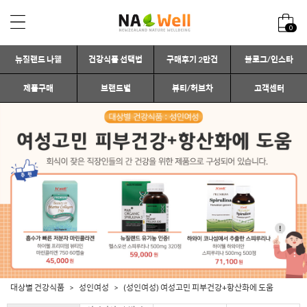
0
뉴질랜드 나웰
건강식품 선택법
구매후기 2만건
블로그/인스타
제품구매
브랜드별
뷰티/허브차
고객센터
대상별 건강식품
성인여성
(성인여성) 여성고민 피부건강+항산화에 도움